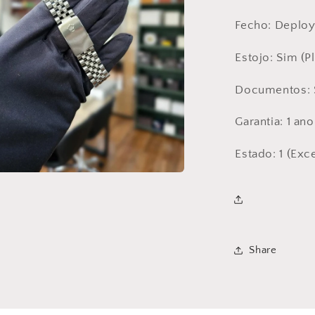
Fecho: Deploy
Estojo: Sim (P
Documentos: S
Garantia: 1 ano
Estado: 1 (Exc
l
Share