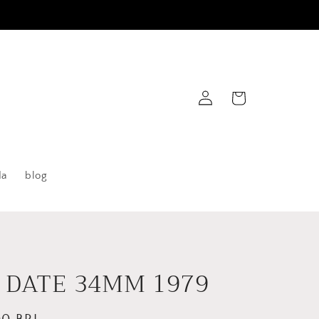
Fazer
Carrinho
login
da
blog
 DATE 34MM 1979