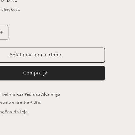
00 BRL
 checkout.
Aumentar
a
quantidade
de
Adicionar ao carrinho
ROLEX
DATE
34MM
Compre já
1979
onível em
Rua Pedroso Alvarenga
onto entre 2 e 4 dias
ações da loja