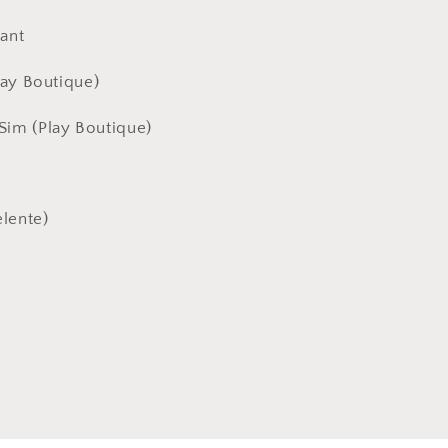
ant
lay Boutique)
im (Play Boutique)
elente)