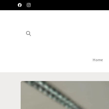
Pular
para o
Facebook
Instagram
conteúdo
Home
Pular para
as
informações
do produto