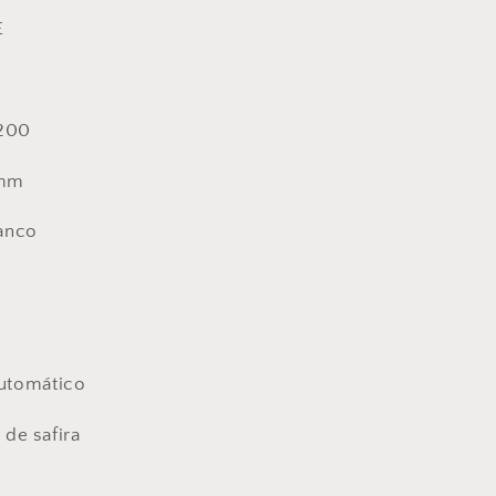
E
200
 mm
anco
utomático
l de safira