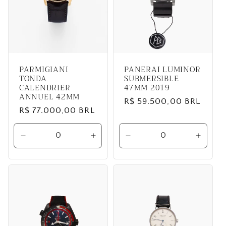
PARMIGIANI
PANERAI LUMINOR
TONDA
SUBMERSIBLE
CALENDRIER
47MM 2019
ANNUEL 42MM
Preço
R$ 59.500,00 BRL
Preço
R$ 77.000,00 BRL
normal
normal
Diminuir
Aumentar
Diminuir
Aumen
a
a
a
a
quantidade
quantidade
quantidade
quanti
de
de
de
de
Default
Default
Default
Defaul
Title
Title
Title
Title