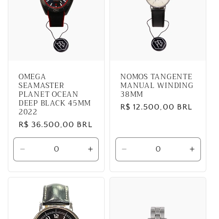
OMEGA
NOMOS TANGENTE
SEAMASTER
MANUAL WINDING
PLANET OCEAN
38MM
DEEP BLACK 45MM
Preço
R$ 12.500,00 BRL
2022
normal
Preço
R$ 36.500,00 BRL
normal
Diminuir
Aumentar
Diminuir
Aumen
a
a
a
a
quantidade
quantidade
quantidade
quanti
de
de
de
de
Default
Default
Default
Defaul
Title
Title
Title
Title