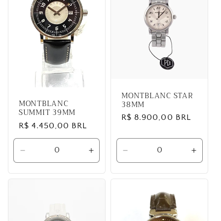
MONTBLANC STAR
MONTBLANC
38MM
SUMMIT 39MM
Preço
R$ 8.900,00 BRL
Preço
R$ 4.450,00 BRL
normal
normal
Diminuir
Aumentar
Diminuir
Aumen
a
a
a
a
quantidade
quantidade
quantidade
quanti
de
de
de
de
Default
Default
Default
Defaul
Title
Title
Title
Title