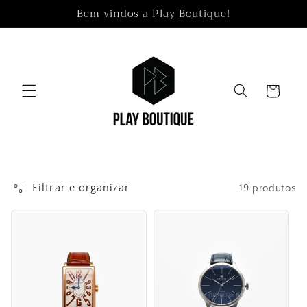
Pular
Bem vindos a Play Boutique!
para o
conteúdo
Carrinho
Filtrar e organizar
19 produtos