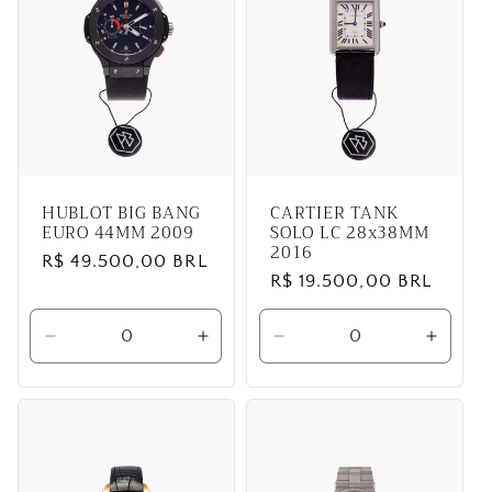
HUBLOT BIG BANG
CARTIER TANK
EURO 44MM 2009
SOLO LC 28x38MM
2016
Preço
R$ 49.500,00 BRL
Preço
R$ 19.500,00 BRL
normal
normal
Diminuir
Aumentar
Diminuir
Aumen
a
a
a
a
quantidade
quantidade
quantidade
quanti
de
de
de
de
Default
Default
Default
Defaul
Title
Title
Title
Title