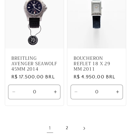
BREITLING
BOUCHERON
AVENGER SEAWOLF
REFLET 18 X 29
45MM 2014
MM 2011
Preço
R$ 17.500,00 BRL
Preço
R$ 4.950,00 BRL
normal
normal
Diminuir
Aumentar
Diminuir
Aumen
a
a
a
a
quantidade
quantidade
quantidade
quanti
de
de
de
de
Default
Default
Default
Defaul
Title
Title
Title
Title
1
2