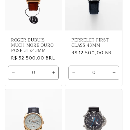
ROGER DUBUIS
PERRELET FIRST
MUCH MORE OURO
CLASS 43MM
ROSE 31x43MM
Preço
R$ 12.500,00 BRL
Preço
R$ 52.500,00 BRL
normal
normal
Diminuir
Aumentar
Diminuir
Aumen
a
a
a
a
quantidade
quantidade
quantidade
quanti
de
de
de
de
Default
Default
Default
Defaul
Title
Title
Title
Title