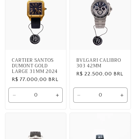
CARTIER SANTOS
BVLGARI CALIBRO
DUMONT GOLD
303 42MM
LARGE 31MM 2024
Preço
R$ 22.500,00 BRL
Preço
R$ 77.000,00 BRL
normal
normal
Diminuir
Aumentar
Diminuir
Aumen
a
a
a
a
quantidade
quantidade
quantidade
quanti
de
de
de
de
Default
Default
Default
Defaul
Title
Title
Title
Title