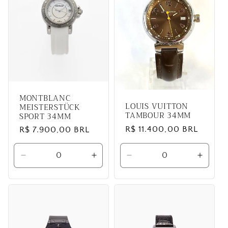
MONTBLANC
LOUIS VUITTON
MEISTERSTÜCK
TAMBOUR 34MM
SPORT 34MM
Preço
R$ 11.400,00 BRL
Preço
R$ 7.900,00 BRL
normal
normal
Diminuir
Aumentar
Diminuir
Aumen
a
a
a
a
quantidade
quantidade
quantidade
quanti
de
de
de
de
Default
Default
Default
Defaul
Title
Title
Title
Title