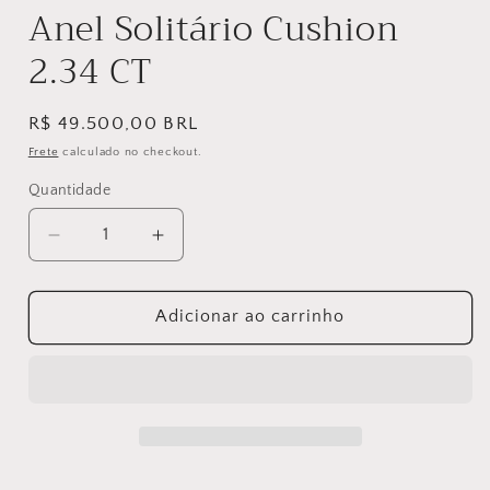
Anel Solitário Cushion
2.34 CT
Preço
R$ 49.500,00 BRL
normal
Frete
calculado no checkout.
Quantidade
Diminuir
Aumentar
a
a
quantidade
quantidade
de
de
Adicionar ao carrinho
Anel
Anel
Solitário
Solitário
Cushion
Cushion
2.34
2.34
CT
CT