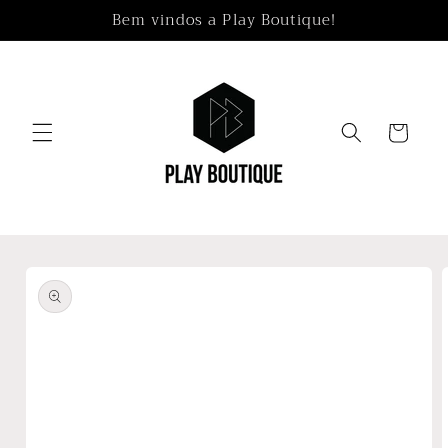
Pular
Bem vindos a Play Boutique!
para o
conteúdo
Carrinho
Pular para
as
informações
do produto