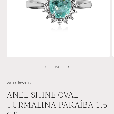
Abrir
mídia
de
1
/
2
1
na
janela
modal
Suria Jewelry
ANEL SHINE OVAL
TURMALINA PARAÍBA 1.5