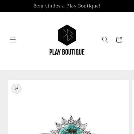
Pular
Bem vindos a Play Boutique!
para o
conteúdo
Carrinho
Pular para
as
informações
do produto